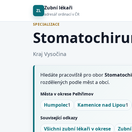
Zubní lékaři
ZL
adresář ordinací v ČR
SPECIALIZACE
Stomatochirur
Kraj Vysočina
Hledáte pracoviště pro obor
Stomatochi
rozdělených podle měst a obcí.
Města v okrese Pelhřimov
Humpolec
1
Kamenice nad Lipou
1
Související odkazy
Všichni zubní lékaři v okrese
Zubní