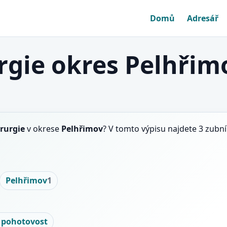
Domů
Adresář
gie okres Pelhřim
rurgie
v okrese
Pelhřimov
? V tomto výpisu najdete 3 zubn
Pelhřimov
1
 pohotovost