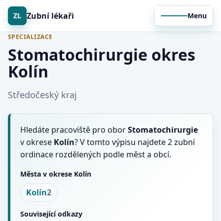
Zubní lékaři
ZL
Menu
SPECIALIZACE
Stomatochirurgie okres
Kolín
Středočeský kraj
Hledáte pracoviště pro obor
Stomatochirurgie
v okrese
Kolín
? V tomto výpisu najdete 2 zubní
ordinace rozdělených podle měst a obcí.
Města v okrese Kolín
Kolín
2
Související odkazy