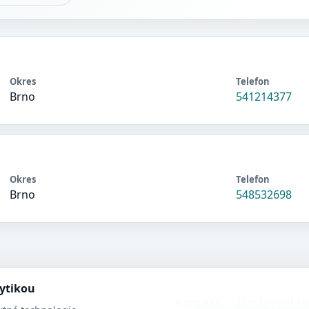
Okres
Telefon
Brno
541214377
Okres
Telefon
Brno
548532698
lytikou
Kontakt
Nastavení s