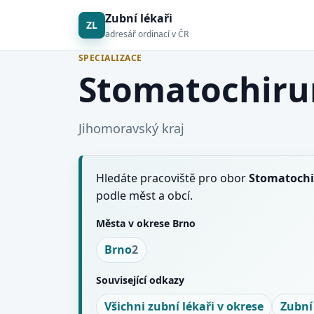
Zubní lékaři
ZL
adresář ordinací v ČR
SPECIALIZACE
Stomatochiru
Jihomoravský kraj
Hledáte pracoviště pro obor
Stomatochi
podle měst a obcí.
Města v okrese Brno
Brno
2
Související odkazy
Všichni zubní lékaři v okrese
Zubní