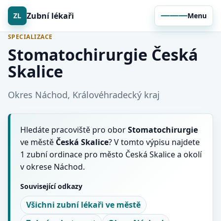
Zubní lékaři
ZL
Menu
SPECIALIZACE
Stomatochirurgie Česká
Skalice
Okres Náchod, Královéhradecký kraj
Hledáte pracoviště pro obor
Stomatochirurgie
ve městě
Česká Skalice
? V tomto výpisu najdete
1 zubní ordinace pro město Česká Skalice a okolí
v okrese Náchod.
Související odkazy
Všichni zubní lékaři ve městě