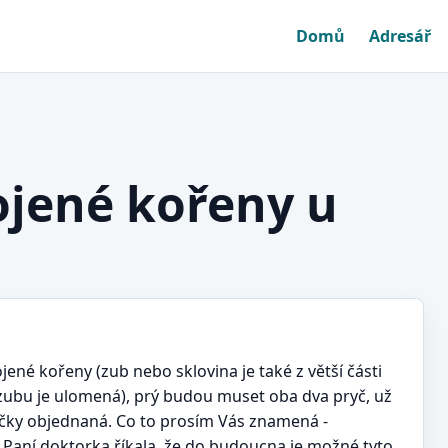
Domů
Adresář
ojené kořeny u
ené kořeny (zub nebo sklovina je také z větší části
st zubu je ulomená), prý budou muset oba dva pryč, už
ličky objednaná. Co to prosím Vás znamená -
 Paní doktorka říkala, že do budoucna je možné tyto