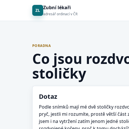
Zubní lékaři
ZL
adresář ordinací v ČR
PORADNA
Co jsou rozdv
stoličky
Dotaz
Podle snímků mají mé dvě stoličky rozdvoj
pryč, jestli mi rozumíte, prostě větší čá
jsem i na vytržení zatím jenom jedné sto
rozdvojené kořeny, proč k tomu dochází?