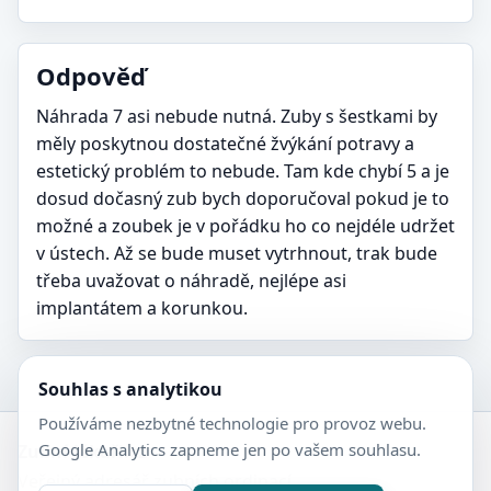
Odpověď
Náhrada 7 asi nebude nutná. Zuby s šestkami by
měly poskytnou dostatečné žvýkání potravy a
estetický problém to nebude. Tam kde chybí 5 a je
dosud dočasný zub bych doporučoval pokud je to
možné a zoubek je v pořádku ho co nejdéle udržet
v ústech. Až se bude muset vytrhnout, trak bude
třeba uvažovat o náhradě, nejlépe asi
implantátem a korunkou.
Souhlas s analytikou
Používáme nezbytné technologie pro provoz webu.
Google Analytics zapneme jen po vašem souhlasu.
Zubní-lékaři.cz
Veřejný adresář zubních ordinací.