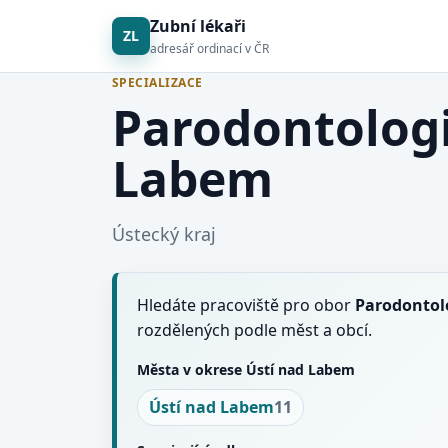
Zubní lékaři
ZL
adresář ordinací v ČR
SPECIALIZACE
Parodontologi
Labem
Ústecký kraj
Hledáte pracoviště pro obor
Parodontol
rozdělených podle měst a obcí.
Města v okrese Ústí nad Labem
Ústí nad Labem
11