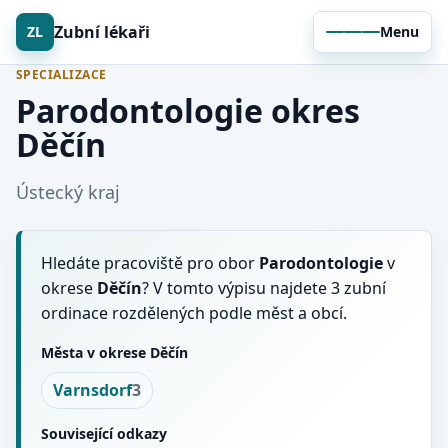
Zubní lékaři
ZL
Menu
SPECIALIZACE
Parodontologie okres
Děčín
Ústecký kraj
Hledáte pracoviště pro obor
Parodontologie
v
okrese
Děčín
? V tomto výpisu najdete 3 zubní
ordinace rozdělených podle měst a obcí.
Města v okrese Děčín
Varnsdorf
3
Související odkazy