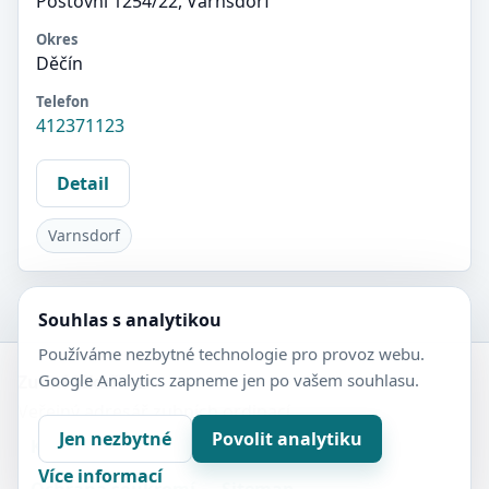
Poštovní 1254/22, Varnsdorf
Okres
Děčín
Telefon
412371123
Detail
Varnsdorf
Souhlas s analytikou
Používáme nezbytné technologie pro provoz webu.
Google Analytics zapneme jen po vašem souhlasu.
Zubní-lékaři.cz
Veřejný adresář zubních ordinací.
Jen nezbytné
Povolit analytiku
Kontakt
Nastavení soukromí
Více informací