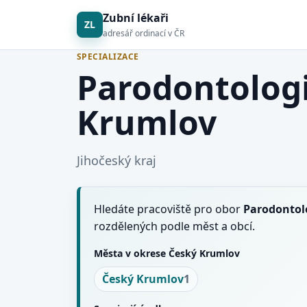
Zubní lékaři
ZL
adresář ordinací v ČR
SPECIALIZACE
Parodontologi
Krumlov
Jihočeský kraj
Hledáte pracoviště pro obor
Parodontol
rozdělených podle měst a obcí.
Města v okrese Český Krumlov
Český Krumlov
1