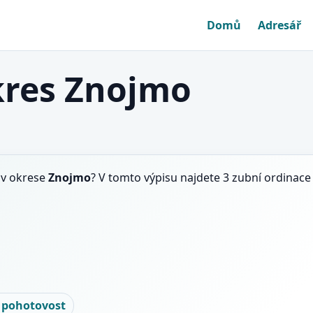
Domů
Adresář
kres Znojmo
v okrese
Znojmo
? V tomto výpisu najdete 3 zubní ordinac
 pohotovost