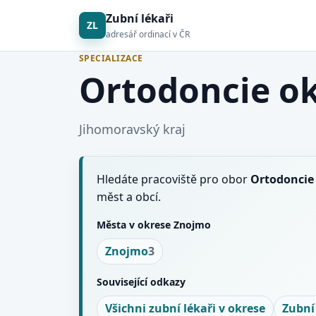
Zubní lékaři
ZL
adresář ordinací v ČR
SPECIALIZACE
Ortodoncie o
Jihomoravský kraj
Hledáte pracoviště pro obor
Ortodoncie
měst a obcí.
Města v okrese Znojmo
Znojmo
3
Související odkazy
Všichni zubní lékaři v okrese
Zubní