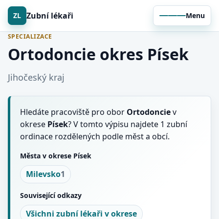
Zubní lékaři
ZL
Menu
SPECIALIZACE
Ortodoncie okres Písek
Jihočeský kraj
Hledáte pracoviště pro obor
Ortodoncie
v
okrese
Písek
? V tomto výpisu najdete 1 zubní
ordinace rozdělených podle měst a obcí.
Města v okrese Písek
Milevsko
1
Související odkazy
Všichni zubní lékaři v okrese