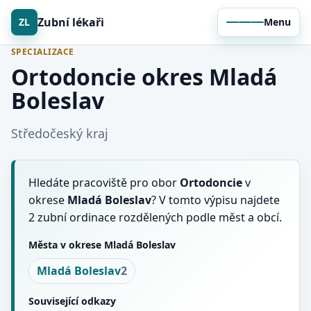
Zubní lékaři
ZL
Menu
SPECIALIZACE
Ortodoncie okres Mladá
Boleslav
Středočeský kraj
Hledáte pracoviště pro obor
Ortodoncie
v
okrese
Mladá Boleslav
? V tomto výpisu najdete
2 zubní ordinace rozdělených podle měst a obcí.
Města v okrese Mladá Boleslav
Mladá Boleslav
2
Související odkazy