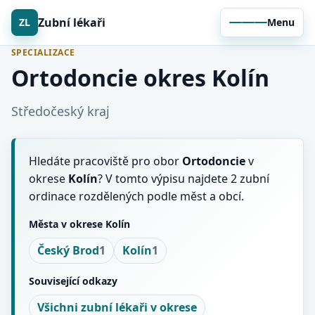
Zubní lékaři
ZL
Menu
SPECIALIZACE
Ortodoncie okres Kolín
Středočeský kraj
Hledáte pracoviště pro obor
Ortodoncie
v
okrese
Kolín
? V tomto výpisu najdete 2 zubní
ordinace rozdělených podle měst a obcí.
Města v okrese Kolín
Český Brod
1
Kolín
1
Související odkazy
Všichni zubní lékaři v okrese