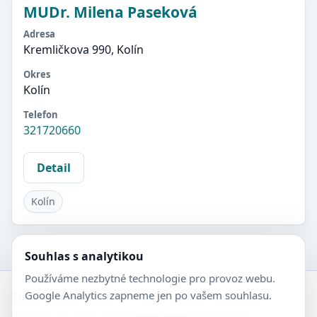
MUDr. Milena Paseková
Adresa
Kremličkova 990, Kolín
Okres
Kolín
Telefon
321720660
Detail
Kolín
Souhlas s analytikou
Používáme nezbytné technologie pro provoz webu.
Google Analytics zapneme jen po vašem souhlasu.
Zubní-lékaři.cz
Veřejný adresář zubních ordinací.