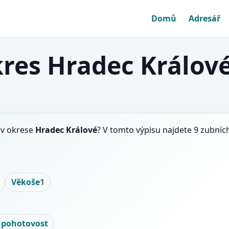
Domů
Adresář
res Hradec Králov
v okrese
Hradec Králové
? V tomto výpisu najdete 9 zubníc
Věkoše
1
 pohotovost