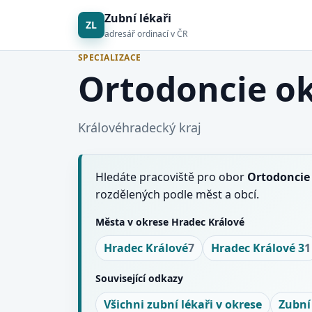
Zubní lékaři
ZL
adresář ordinací v ČR
SPECIALIZACE
Ortodoncie ok
Královéhradecký kraj
Hledáte pracoviště pro obor
Ortodoncie
rozdělených podle měst a obcí.
Města v okrese Hradec Králové
Hradec Králové
7
Hradec Králové 3
1
Související odkazy
Všichni zubní lékaři v okrese
Zubní