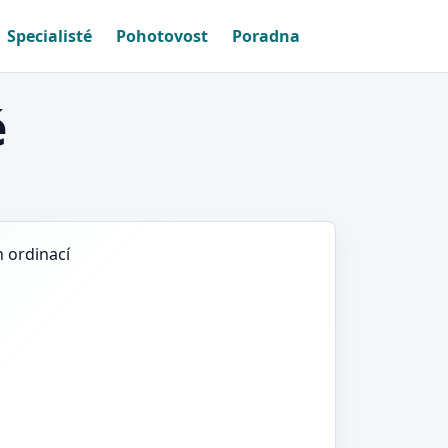
Specialisté
Pohotovost
Poradna
é
h ordinací