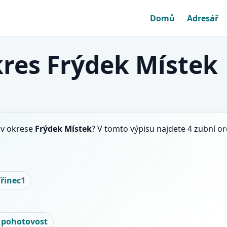
Domů
Adresář
res Frýdek Místek
v okrese
Frýdek Místek
? V tomto výpisu najdete 4 zubní o
Třinec
1
 pohotovost