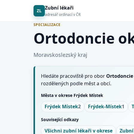
Zubní lékaři
ZL
adresář ordinací v ČR
SPECIALIZACE
Ortodoncie ok
Moravskoslezský kraj
Hledáte pracoviště pro obor
Ortodoncie
rozdělených podle měst a obcí.
Města v okrese Frýdek Místek
Frýdek Místek
2
Frýdek-Místek
1
Související odkazy
Všichni zubní lékaři v okrese
Zubní