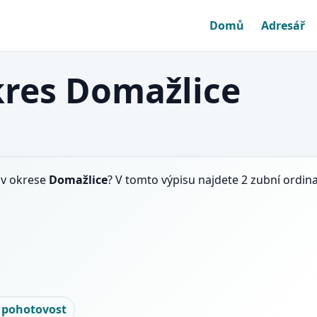
Domů
Adresář
kres Domažlice
v okrese
Domažlice
? V tomto výpisu najdete 2 zubní ordin
 pohotovost