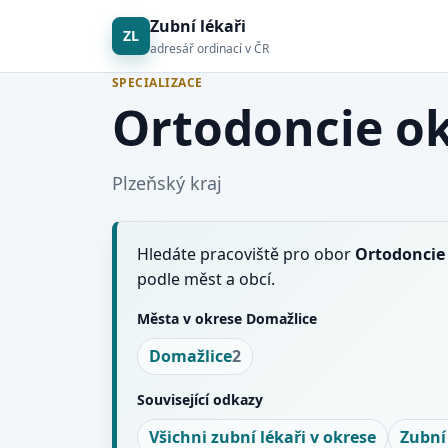
Zubní lékaři
ZL
adresář ordinací v ČR
SPECIALIZACE
Ortodoncie o
Plzeňský kraj
Hledáte pracoviště pro obor
Ortodoncie
podle měst a obcí.
Města v okrese Domažlice
Domažlice
2
Související odkazy
Všichni zubní lékaři v okrese
Zubní