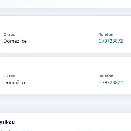
Okres
Telefon
Domažlice
379723872
Okres
Telefon
Domažlice
379723872
lytikou
Kontakt
Nastavení s