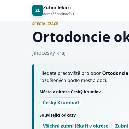
Zubní lékaři
ZL
adresář ordinací v ČR
SPECIALIZACE
Ortodoncie o
Jihočeský kraj
Hledáte pracoviště pro obor
Ortodoncie
rozdělených podle měst a obcí.
Města v okrese Český Krumlov
Český Krumlov
1
Související odkazy
Všichni zubní lékaři v okrese
Zubní