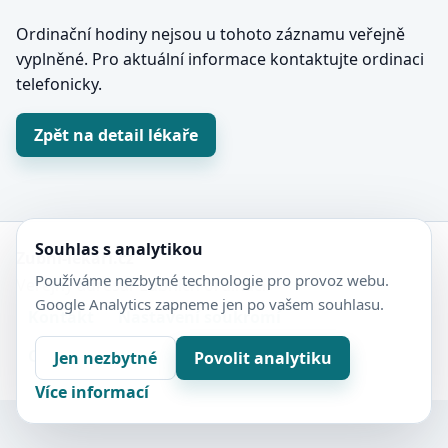
Ordinační hodiny nejsou u tohoto záznamu veřejně
vyplněné. Pro aktuální informace kontaktujte ordinaci
telefonicky.
Zpět na detail lékaře
Souhlas s analytikou
Zubní-lékaři.cz
Používáme nezbytné technologie pro provoz webu.
Veřejný adresář zubních ordinací.
Google Analytics zapneme jen po vašem souhlasu.
Kontakt
Nastavení soukromí
Ochrana soukromí
Sitemap
Jen nezbytné
Povolit analytiku
Více informací