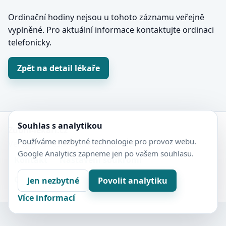
Ordinační hodiny nejsou u tohoto záznamu veřejně
vyplněné. Pro aktuální informace kontaktujte ordinaci
telefonicky.
Zpět na detail lékaře
Souhlas s analytikou
Zubní-lékaři.cz
Používáme nezbytné technologie pro provoz webu.
Veřejný adresář zubních ordinací.
Google Analytics zapneme jen po vašem souhlasu.
Kontakt
Nastavení soukromí
Ochrana soukromí
Sitemap
Jen nezbytné
Povolit analytiku
Více informací