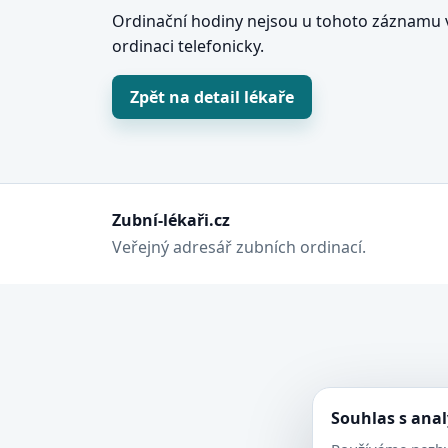
Ordinační hodiny nejsou u tohoto záznamu v
ordinaci telefonicky.
Zpět na detail lékaře
Zubní-lékaři.cz
Veřejný adresář zubních ordinací.
Souhlas s ana