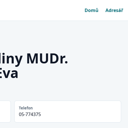
Domů
Adresář
diny MUDr.
Eva
Telefon
05-774375