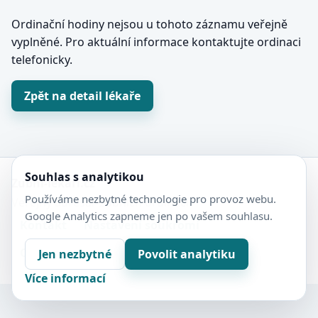
Ordinační hodiny nejsou u tohoto záznamu veřejně
vyplněné. Pro aktuální informace kontaktujte ordinaci
telefonicky.
Zpět na detail lékaře
Souhlas s analytikou
Zubní-lékaři.cz
Používáme nezbytné technologie pro provoz webu.
Veřejný adresář zubních ordinací.
Google Analytics zapneme jen po vašem souhlasu.
Kontakt
Nastavení soukromí
Ochrana soukromí
Sitemap
Jen nezbytné
Povolit analytiku
Více informací