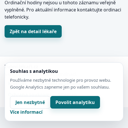
Ordinační hodiny nejsou u tohoto záznamu veřejně
vyplněné. Pro aktuální informace kontaktujte ordinaci
telefonicky.
Zpět na detail lékaře
Zubní-lékaři.cz
Souhlas s analytikou
Veřejný adresář zubních ordinací.
Používáme nezbytné technologie pro provoz webu.
Kontakt
Nastavení soukromí
Google Analytics zapneme jen po vašem souhlasu.
Ochrana soukromí
Sitemap
Jen nezbytné
Povolit analytiku
Více informací