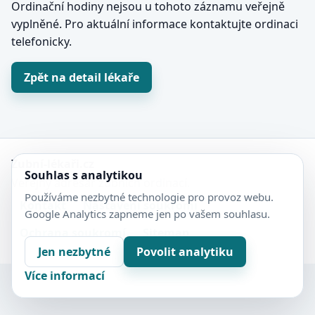
Ordinační hodiny nejsou u tohoto záznamu veřejně
vyplněné. Pro aktuální informace kontaktujte ordinaci
telefonicky.
Zpět na detail lékaře
Zubní-lékaři.cz
Souhlas s analytikou
Veřejný adresář zubních ordinací.
Používáme nezbytné technologie pro provoz webu.
Kontakt
Nastavení soukromí
Google Analytics zapneme jen po vašem souhlasu.
Ochrana soukromí
Sitemap
Jen nezbytné
Povolit analytiku
Více informací