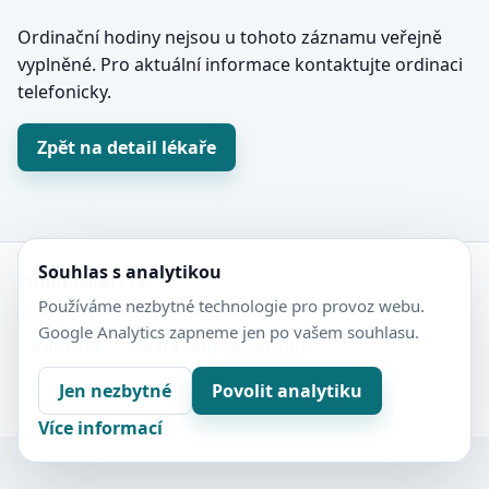
Ordinační hodiny nejsou u tohoto záznamu veřejně
vyplněné. Pro aktuální informace kontaktujte ordinaci
telefonicky.
Zpět na detail lékaře
Souhlas s analytikou
Zubní-lékaři.cz
Používáme nezbytné technologie pro provoz webu.
Veřejný adresář zubních ordinací.
Google Analytics zapneme jen po vašem souhlasu.
Kontakt
Nastavení soukromí
Ochrana soukromí
Sitemap
Jen nezbytné
Povolit analytiku
Více informací