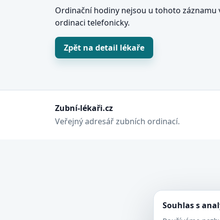
Ordinační hodiny nejsou u tohoto záznamu v
ordinaci telefonicky.
Zpět na detail lékaře
Zubní-lékaři.cz
Veřejný adresář zubních ordinací.
Souhlas s ana