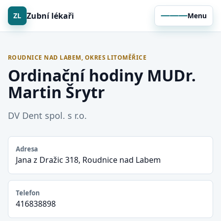
Zubní lékaři
ZL
Menu
ROUDNICE NAD LABEM, OKRES LITOMĚŘICE
Ordinační hodiny MUDr.
Martin Šrytr
DV Dent spol. s r.o.
Adresa
Jana z Dražic 318, Roudnice nad Labem
Telefon
416838898