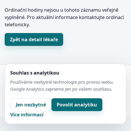
Ordinační hodiny nejsou u tohoto záznamu veřejně
vyplněné. Pro aktuální informace kontaktujte ordinaci
telefonicky.
Zpět na detail lékaře
Souhlas s analytikou
Zubní-lékaři.cz
Používáme nezbytné technologie pro provoz webu.
Veřejný adresář zubních ordinací.
Google Analytics zapneme jen po vašem souhlasu.
Kontakt
Nastavení soukromí
Ochrana soukromí
Sitemap
Jen nezbytné
Povolit analytiku
Více informací