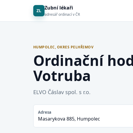
Zubní lékaři
ZL
adresář ordinací v ČR
HUMPOLEC, OKRES PELHŘIMOV
Ordinační ho
Votruba
ELVO Čáslav spol. s r.o.
Adresa
Masarykova 885, Humpolec