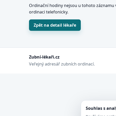
Ordinační hodiny nejsou u tohoto záznamu v
ordinaci telefonicky.
Zpět na detail lékaře
Zubní-lékaři.cz
Veřejný adresář zubních ordinací.
Souhlas s ana