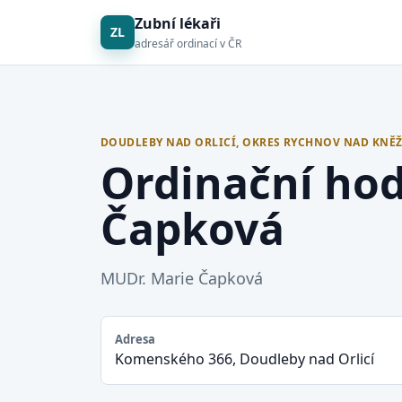
Zubní lékaři
ZL
adresář ordinací v ČR
DOUDLEBY NAD ORLICÍ, OKRES RYCHNOV NAD KNĚ
Ordinační ho
Čapková
MUDr. Marie Čapková
Adresa
Komenského 366, Doudleby nad Orlicí