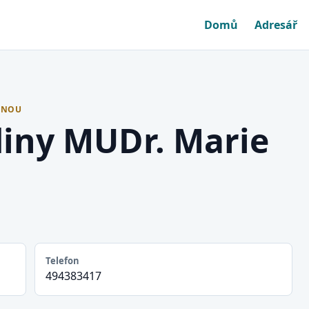
Domů
Adresář
ŽNOU
diny MUDr. Marie
Telefon
494383417