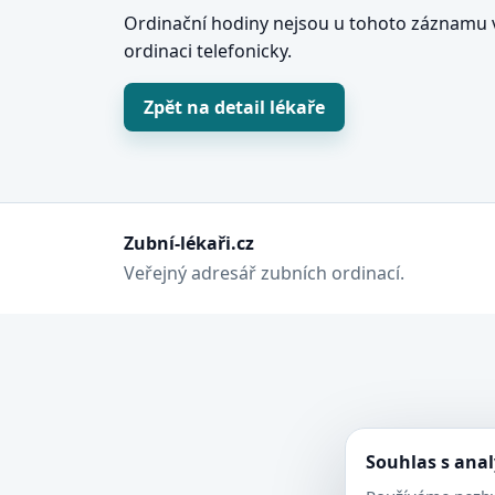
Ordinační hodiny nejsou u tohoto záznamu v
ordinaci telefonicky.
Zpět na detail lékaře
Zubní-lékaři.cz
Veřejný adresář zubních ordinací.
Souhlas s ana