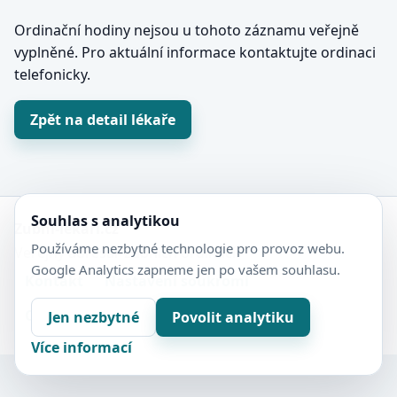
Ordinační hodiny nejsou u tohoto záznamu veřejně
vyplněné. Pro aktuální informace kontaktujte ordinaci
telefonicky.
Zpět na detail lékaře
Souhlas s analytikou
Zubní-lékaři.cz
Používáme nezbytné technologie pro provoz webu.
Veřejný adresář zubních ordinací.
Google Analytics zapneme jen po vašem souhlasu.
Kontakt
Nastavení soukromí
Ochrana soukromí
Sitemap
Jen nezbytné
Povolit analytiku
Více informací