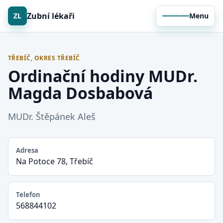
Zubní lékaři
ZL
Menu
TŘEBÍČ, OKRES TŘEBÍČ
Ordinační hodiny MUDr.
Magda Dosbabová
MUDr. Štěpánek Aleš
Adresa
Na Potoce 78, Třebíč
Telefon
568844102