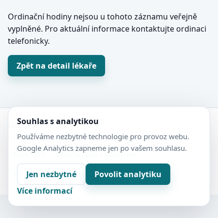
Ordinační hodiny nejsou u tohoto záznamu veřejně
vyplněné. Pro aktuální informace kontaktujte ordinaci
telefonicky.
Zpět na detail lékaře
Souhlas s analytikou
Zubní-lékaři.cz
Používáme nezbytné technologie pro provoz webu.
Veřejný adresář zubních ordinací.
Google Analytics zapneme jen po vašem souhlasu.
Kontakt
Nastavení soukromí
Ochrana soukromí
Sitemap
Jen nezbytné
Povolit analytiku
Více informací