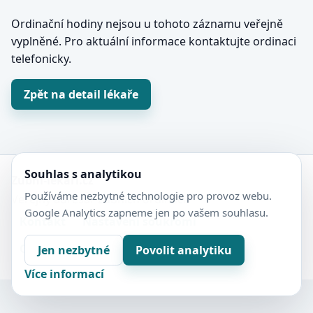
Ordinační hodiny nejsou u tohoto záznamu veřejně
vyplněné. Pro aktuální informace kontaktujte ordinaci
telefonicky.
Zpět na detail lékaře
Souhlas s analytikou
Zubní-lékaři.cz
Používáme nezbytné technologie pro provoz webu.
Veřejný adresář zubních ordinací.
Google Analytics zapneme jen po vašem souhlasu.
Kontakt
Nastavení soukromí
Ochrana soukromí
Sitemap
Jen nezbytné
Povolit analytiku
Více informací