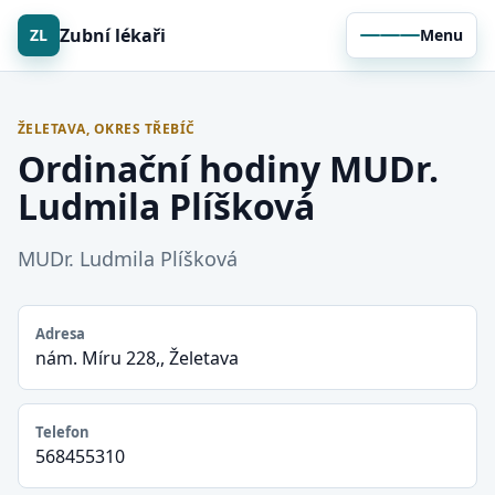
Zubní lékaři
ZL
Menu
ŽELETAVA, OKRES TŘEBÍČ
Ordinační hodiny MUDr.
Ludmila Plíšková
MUDr. Ludmila Plíšková
Adresa
nám. Míru 228,, Želetava
Telefon
568455310