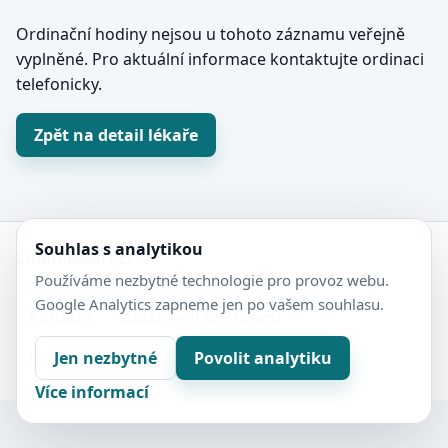
Ordinační hodiny nejsou u tohoto záznamu veřejně
vyplněné. Pro aktuální informace kontaktujte ordinaci
telefonicky.
Zpět na detail lékaře
Souhlas s analytikou
Zubní-lékaři.cz
Používáme nezbytné technologie pro provoz webu.
Veřejný adresář zubních ordinací.
Google Analytics zapneme jen po vašem souhlasu.
Kontakt
Nastavení soukromí
Ochrana soukromí
Sitemap
Jen nezbytné
Povolit analytiku
Více informací