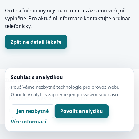
Ordinační hodiny nejsou u tohoto záznamu veřejně
vyplněné. Pro aktuální informace kontaktujte ordinaci
telefonicky.
Zpět na detail lékaře
Souhlas s analytikou
Zubní-lékaři.cz
Používáme nezbytné technologie pro provoz webu.
Veřejný adresář zubních ordinací.
Google Analytics zapneme jen po vašem souhlasu.
Kontakt
Nastavení soukromí
Ochrana soukromí
Sitemap
Jen nezbytné
Povolit analytiku
Více informací