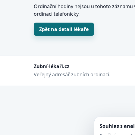
Ordinační hodiny nejsou u tohoto záznamu v
ordinaci telefonicky.
Zpět na detail lékaře
Zubní-lékaři.cz
Veřejný adresář zubních ordinací.
Souhlas s ana