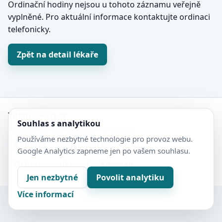
Ordinační hodiny nejsou u tohoto záznamu veřejně
vyplněné. Pro aktuální informace kontaktujte ordinaci
telefonicky.
Zpět na detail lékaře
Zubní-lékaři.cz
Souhlas s analytikou
Veřejný adresář zubních ordinací.
Používáme nezbytné technologie pro provoz webu.
Kontakt
Nastavení soukromí
Google Analytics zapneme jen po vašem souhlasu.
Ochrana soukromí
Sitemap
Jen nezbytné
Povolit analytiku
Více informací