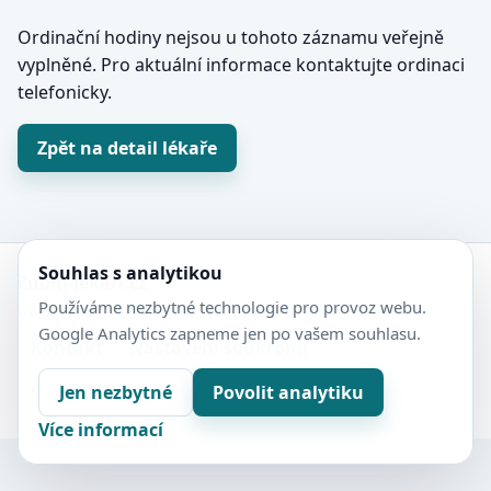
Ordinační hodiny nejsou u tohoto záznamu veřejně
vyplněné. Pro aktuální informace kontaktujte ordinaci
telefonicky.
Zpět na detail lékaře
Souhlas s analytikou
Zubní-lékaři.cz
Používáme nezbytné technologie pro provoz webu.
Veřejný adresář zubních ordinací.
Google Analytics zapneme jen po vašem souhlasu.
Kontakt
Nastavení soukromí
Ochrana soukromí
Sitemap
Jen nezbytné
Povolit analytiku
Více informací