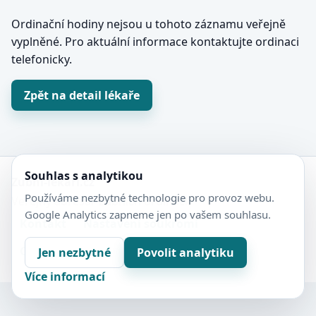
Ordinační hodiny nejsou u tohoto záznamu veřejně
vyplněné. Pro aktuální informace kontaktujte ordinaci
telefonicky.
Zpět na detail lékaře
Souhlas s analytikou
Zubní-lékaři.cz
Používáme nezbytné technologie pro provoz webu.
Veřejný adresář zubních ordinací.
Google Analytics zapneme jen po vašem souhlasu.
Kontakt
Nastavení soukromí
Ochrana soukromí
Sitemap
Jen nezbytné
Povolit analytiku
Více informací