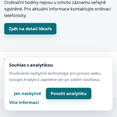
Ordinační hodiny nejsou u tohoto záznamu veřejně
vyplněné. Pro aktuální informace kontaktujte ordinaci
telefonicky.
Zpět na detail lékaře
Zubní-lékaři.cz
Souhlas s analytikou
Veřejný adresář zubních ordinací.
Používáme nezbytné technologie pro provoz webu.
Kontakt
Nastavení soukromí
Google Analytics zapneme jen po vašem souhlasu.
Ochrana soukromí
Sitemap
Jen nezbytné
Povolit analytiku
Více informací