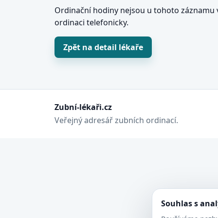
Ordinační hodiny nejsou u tohoto záznamu v
ordinaci telefonicky.
Zpět na detail lékaře
Zubní-lékaři.cz
Veřejný adresář zubních ordinací.
Souhlas s ana