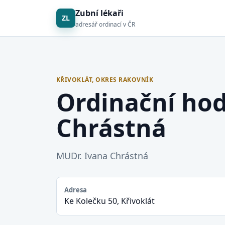
Zubní lékaři
ZL
adresář ordinací v ČR
KŘIVOKLÁT, OKRES RAKOVNÍK
Ordinační hod
Chrástná
MUDr. Ivana Chrástná
Adresa
Ke Kolečku 50, Křivoklát