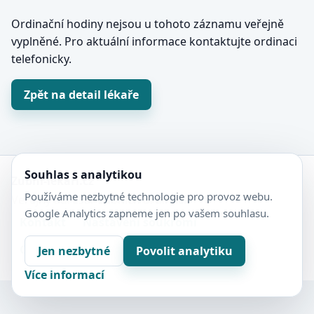
Ordinační hodiny nejsou u tohoto záznamu veřejně
vyplněné. Pro aktuální informace kontaktujte ordinaci
telefonicky.
Zpět na detail lékaře
Souhlas s analytikou
Zubní-lékaři.cz
Používáme nezbytné technologie pro provoz webu.
Veřejný adresář zubních ordinací.
Google Analytics zapneme jen po vašem souhlasu.
Kontakt
Nastavení soukromí
Ochrana soukromí
Sitemap
Jen nezbytné
Povolit analytiku
Více informací