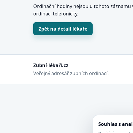
Ordinační hodiny nejsou u tohoto záznamu v
ordinaci telefonicky.
Zpět na detail lékaře
Zubní-lékaři.cz
Veřejný adresář zubních ordinací.
Souhlas s ana