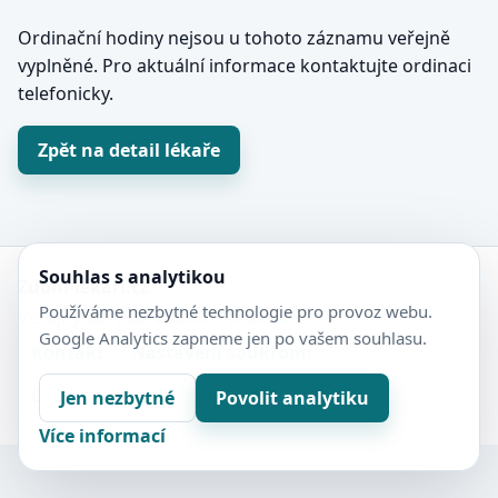
Ordinační hodiny nejsou u tohoto záznamu veřejně
vyplněné. Pro aktuální informace kontaktujte ordinaci
telefonicky.
Zpět na detail lékaře
Souhlas s analytikou
Zubní-lékaři.cz
Používáme nezbytné technologie pro provoz webu.
Veřejný adresář zubních ordinací.
Google Analytics zapneme jen po vašem souhlasu.
Kontakt
Nastavení soukromí
Ochrana soukromí
Sitemap
Jen nezbytné
Povolit analytiku
Více informací