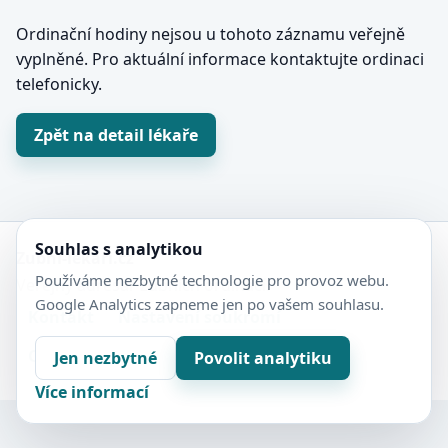
Ordinační hodiny nejsou u tohoto záznamu veřejně
vyplněné. Pro aktuální informace kontaktujte ordinaci
telefonicky.
Zpět na detail lékaře
Souhlas s analytikou
Zubní-lékaři.cz
Používáme nezbytné technologie pro provoz webu.
Veřejný adresář zubních ordinací.
Google Analytics zapneme jen po vašem souhlasu.
Kontakt
Nastavení soukromí
Ochrana soukromí
Sitemap
Jen nezbytné
Povolit analytiku
Více informací