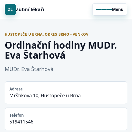
Zubní lékaři
ZL
Menu
HUSTOPEČE U BRNA, OKRES BRNO - VENKOV
Ordinační hodiny MUDr.
Eva Štarhová
MUDr. Eva Štarhová
Adresa
Mrštíkova 10, Hustopeče u Brna
Telefon
519411546