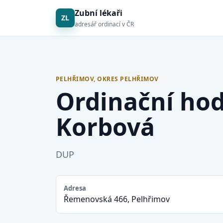
Zubní lékaři
ZL
adresář ordinací v ČR
PELHŘIMOV, OKRES PELHŘIMOV
Ordinační ho
Korbová
DUP
Adresa
Řemenovská 466, Pelhřimov