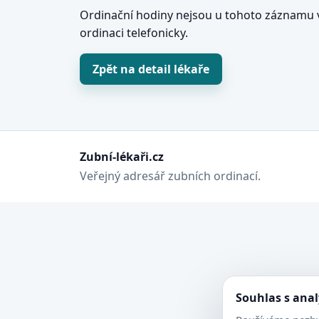
Ordinační hodiny nejsou u tohoto záznamu v
ordinaci telefonicky.
Zpět na detail lékaře
Zubní-lékaři.cz
Veřejný adresář zubních ordinací.
Souhlas s ana