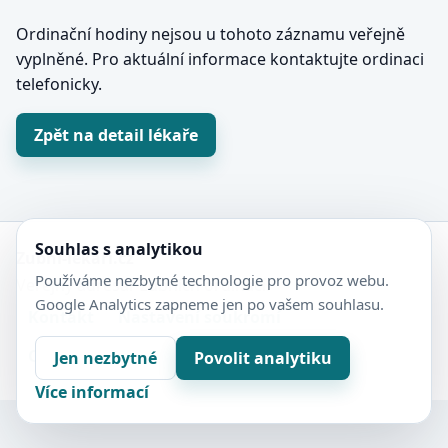
Ordinační hodiny nejsou u tohoto záznamu veřejně
vyplněné. Pro aktuální informace kontaktujte ordinaci
telefonicky.
Zpět na detail lékaře
Souhlas s analytikou
Zubní-lékaři.cz
Používáme nezbytné technologie pro provoz webu.
Veřejný adresář zubních ordinací.
Google Analytics zapneme jen po vašem souhlasu.
Kontakt
Nastavení soukromí
Ochrana soukromí
Sitemap
Jen nezbytné
Povolit analytiku
Více informací