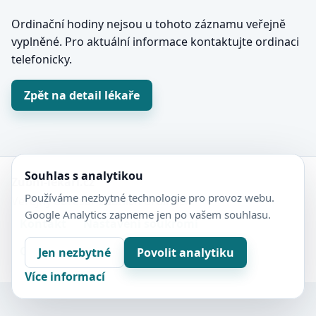
Ordinační hodiny nejsou u tohoto záznamu veřejně
vyplněné. Pro aktuální informace kontaktujte ordinaci
telefonicky.
Zpět na detail lékaře
Souhlas s analytikou
Zubní-lékaři.cz
Používáme nezbytné technologie pro provoz webu.
Veřejný adresář zubních ordinací.
Google Analytics zapneme jen po vašem souhlasu.
Kontakt
Nastavení soukromí
Ochrana soukromí
Sitemap
Jen nezbytné
Povolit analytiku
Více informací