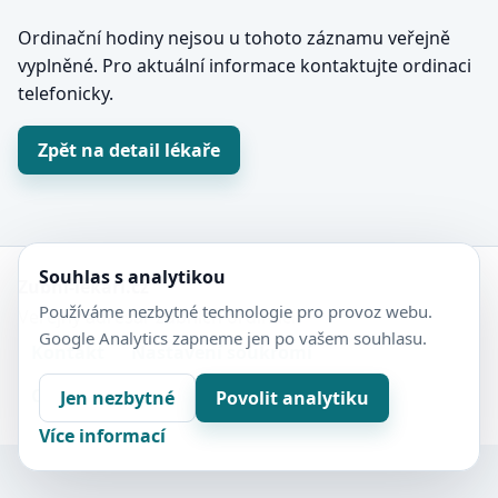
Ordinační hodiny nejsou u tohoto záznamu veřejně
vyplněné. Pro aktuální informace kontaktujte ordinaci
telefonicky.
Zpět na detail lékaře
Souhlas s analytikou
Zubní-lékaři.cz
Používáme nezbytné technologie pro provoz webu.
Veřejný adresář zubních ordinací.
Google Analytics zapneme jen po vašem souhlasu.
Kontakt
Nastavení soukromí
Ochrana soukromí
Sitemap
Jen nezbytné
Povolit analytiku
Více informací