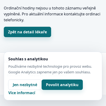
Ordinační hodiny nejsou u tohoto záznamu veřejně
vyplněné. Pro aktuální informace kontaktujte ordinaci
telefonicky.
Zpět na detail lékaře
Souhlas s analytikou
Zubní-lékaři.cz
Používáme nezbytné technologie pro provoz webu.
Veřejný adresář zubních ordinací.
Google Analytics zapneme jen po vašem souhlasu.
Kontakt
Nastavení soukromí
Ochrana soukromí
Sitemap
Jen nezbytné
Povolit analytiku
Více informací