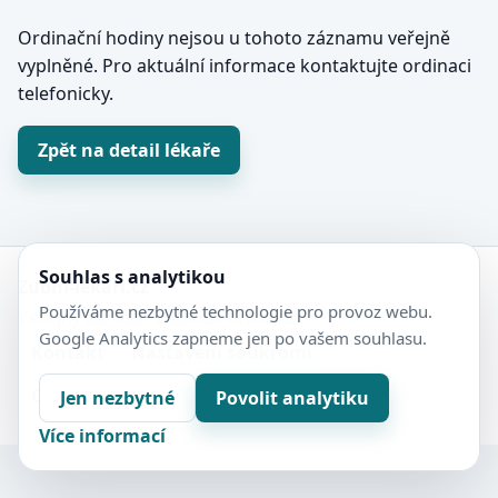
Ordinační hodiny nejsou u tohoto záznamu veřejně
vyplněné. Pro aktuální informace kontaktujte ordinaci
telefonicky.
Zpět na detail lékaře
Souhlas s analytikou
Zubní-lékaři.cz
Používáme nezbytné technologie pro provoz webu.
Veřejný adresář zubních ordinací.
Google Analytics zapneme jen po vašem souhlasu.
Kontakt
Nastavení soukromí
Ochrana soukromí
Sitemap
Jen nezbytné
Povolit analytiku
Více informací