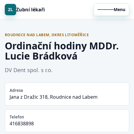
Zubní lékaři
ZL
Menu
ROUDNICE NAD LABEM, OKRES LITOMĚŘICE
Ordinační hodiny MDDr.
Lucie Brádková
DV Dent spol. s r.o.
Adresa
Jana z Dražic 318, Roudnice nad Labem
Telefon
416838898