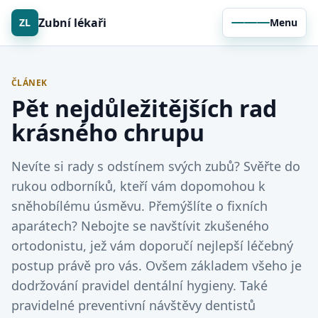
Zubní lékaři
ZL
Menu
ČLÁNEK
Pět nejdůležitějších rad
krásného chrupu
Nevíte si rady s odstínem svých zubů? Svěřte do
rukou odborníků, kteří vám dopomohou k
sněhobílému úsměvu. Přemýšlíte o fixních
aparátech? Nebojte se navštívit zkušeného
ortodonistu, jež vám doporučí nejlepší léčebný
postup právě pro vás. Ovšem základem všeho je
dodržování pravidel dentální hygieny. Také
pravidelné preventivní návštěvy dentistů