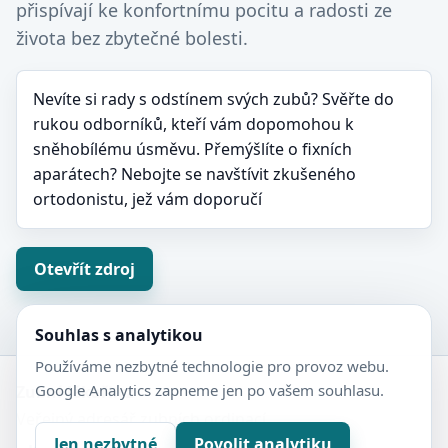
přispívají ke konfortnímu pocitu a radosti ze
života bez zbytečné bolesti.
Nevíte si rady s odstínem svých zubů? Svěřte do
rukou odborníků, kteří vám dopomohou k
sněhobílému úsměvu. Přemýšlíte o fixních
aparátech? Nebojte se navštívit zkušeného
ortodonistu, jež vám doporučí
Otevřít zdroj
Souhlas s analytikou
Používáme nezbytné technologie pro provoz webu.
Google Analytics zapneme jen po vašem souhlasu.
Zubní-lékaři.cz
Veřejný adresář zubních ordinací.
Jen nezbytné
Povolit analytiku